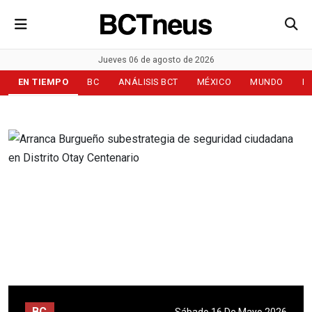
Jueves 06 de agosto de 2026
EN TIEMPO
BC
ANÁLISIS BCT
MÉXICO
MUNDO
D
BC
Sábado 16 De Mayo 2026