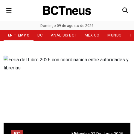
Domingo 09 de agosto de 2026
EN TIEMPO
BC
ANÁLISIS BCT
MÉXICO
MUNDO
D
BC
Miércoles 03 De Junio 2026