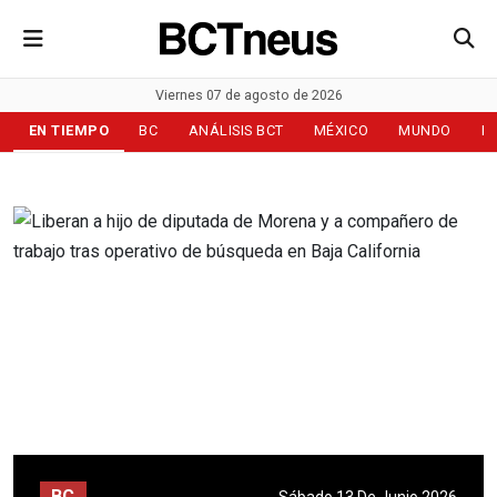
Viernes 07 de agosto de 2026
EN TIEMPO
BC
ANÁLISIS BCT
MÉXICO
MUNDO
D
BC
Sábado 13 De Junio 2026