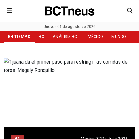
Jueves 06 de agosto de 2026
EN TIEMPO
BC
ANÁLISIS BCT
MÉXICO
MUNDO
D
BC
Martes 07 De Julio 2026