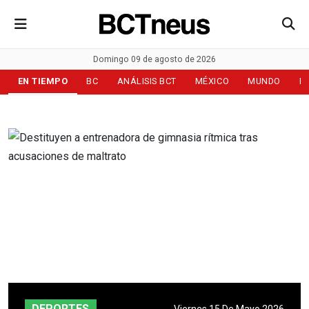
Domingo 09 de agosto de 2026
EN TIEMPO
BC
ANÁLISIS BCT
MÉXICO
MUNDO
D
DEPORTES
Viernes 15 De Mayo 2026