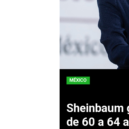
MÉXICO
Sheinbaum g
de 60 a 64 