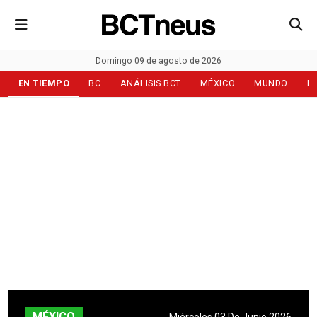
Domingo 09 de agosto de 2026
EN TIEMPO
BC
ANÁLISIS BCT
MÉXICO
MUNDO
D
MÉXICO
Miércoles 03 De Junio 2026