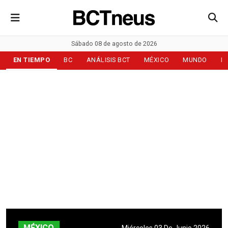
Sábado 08 de agosto de 2026
EN TIEMPO
BC
ANÁLISIS BCT
MÉXICO
MUNDO
D
MÉXICO
Miércoles 03 De Junio 2026