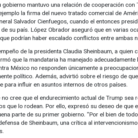
u gobierno mantuvo una relación de cooperación con 
jemplo la firma del nuevo tratado comercial de Améric
eral Salvador Cienfuegos, cuando el entonces presid
s de su país. López Obrador aseguró que en varias o
 que podrían haber escalado conflictos entre ambas n
empeño de la presidenta Claudia Sheinbaum, a quien 
firmó que la mandataria ha manejado adecuadamente l
ntra México no responden únicamente a preocupacione
ente político. Además, advirtió sobre el riesgo de qu
 para influir en asuntos internos de otros países.
o cree que el endurecimiento actual de Trump sea re
pos que lo rodean. Por ello, expresó su deseo de que
uena parte de su primer gobierno. “Por el bien de todo
defensa de Sheinbaum, una crítica al intervencionismo 
s.