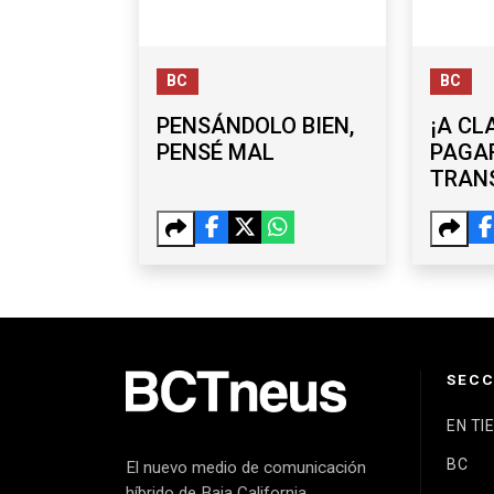
BC
BC
PENSÁNDOLO BIEN,
¡A CL
PENSÉ MAL
PAGA
TRANS
FORT
PROG
ESTU
SECC
EN TI
BC
El nuevo medio de comunicación
híbrido de Baja California.