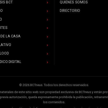
SIS BCT
QUIENES SOMOS
CO
DIRECTORIO
O
RTES
 DE LA CASA
LATIVO
BLOOD
DICO DIGITAL
© 2026 BCTneus. Todos los derechos reservados.
 materiales de este sitio web son propiedad exclusiva de BCTneus y están pr
ir previa autorización, queda expresamente prohibida la publicación, retransmis
los contenidos.