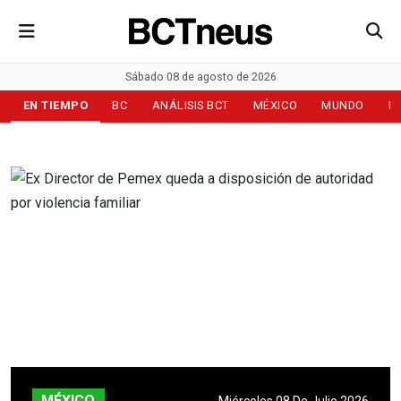
Sábado 08 de agosto de 2026
EN TIEMPO
BC
ANÁLISIS BCT
MÉXICO
MUNDO
D
MÉXICO
Miércoles 08 De Julio 2026