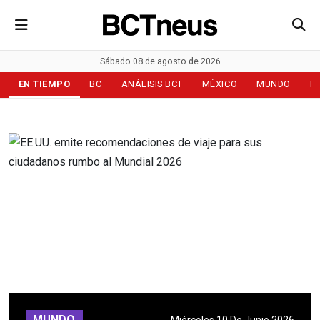
Sábado 08 de agosto de 2026
EN TIEMPO
BC
ANÁLISIS BCT
MÉXICO
MUNDO
D
MUNDO
Miércoles 10 De Junio 2026