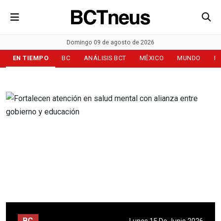
Domingo 09 de agosto de 2026
EN TIEMPO
BC
ANÁLISIS BCT
MÉXICO
MUNDO
D
BC
Lunes 15 De Junio 2026