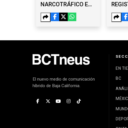
NARCOTRÁFICO EN
REGIS
COLOMBIA; LANCE
DE TJ
HEGERLE ASUME
“CART
COMO NUEVO
INMOB
CÓNSUL DE EU
SUBR
EXDEL
LOS 
SECC
EN TI
BC
El nuevo medio de comunicación
híbrido de Baja California.
ANÁLI
MÉXI
MUND
DEPO