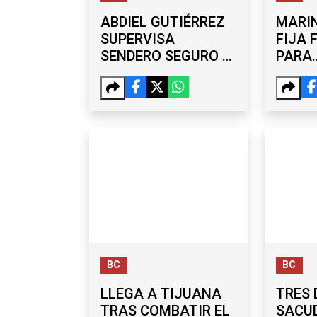
ABDIEL GUTIÉRREZ
MARIN
SUPERVISA
FIJA 
SENDERO SEGURO Y
PARA
NUEVA TECHUMBRE
FUNC
EN SECUNDARIA DE
BUSQ
MARIANO
EN 20
MATAMOROS
BC
BC
LLEGA A TIJUANA
TRES 
TRAS COMBATIR EL
SACU