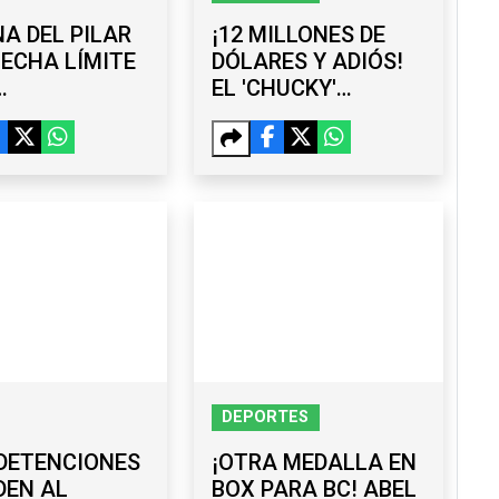
A DEL PILAR
¡12 MILLONES DE
FECHA LÍMITE
DÓLARES Y ADIÓS!
EL 'CHUCKY'
IONARIOS QUE
LOZANO DEJA SAN
UEN COMPETIR
DIEGO Y "HUYE" AL
27
GALAXY
DEPORTES
DETENCIONES
¡OTRA MEDALLA EN
DEN AL
BOX PARA BC! ABEL