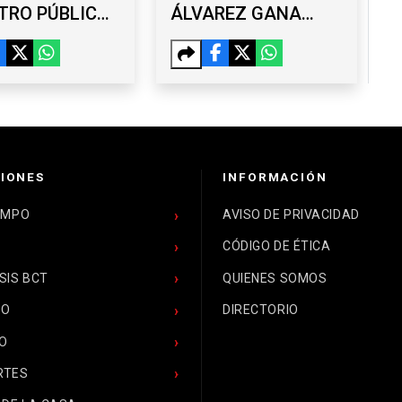
TRO PÚBLICO
ÁLVAREZ GANA
UANA Y AL
BRONCE EN SANTO
EL
DOMINGO 2026
ILIARIO”;
EGISTRADOR Y
EGADO, ENTRE
CAPTURADOS
IONES
INFORMACIÓN
EMPO
AVISO DE PRIVACIDAD
CÓDIGO DE ÉTICA
SIS BCT
QUIENES SOMOS
CO
DIRECTORIO
O
RTES