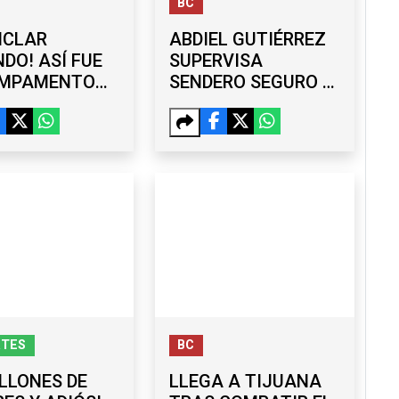
BC
ICLAR
ABDIEL GUTIÉRREZ
DO! ASÍ FUE
SUPERVISA
AMPAMENTO
SENDERO SEGURO Y
NIÓ ARTE Y
NUEVA TECHUMBRE
IENCIA
EN SECUNDARIA DE
ENTAL
MARIANO
MATAMOROS
RTES
BC
ILLONES DE
LLEGA A TIJUANA