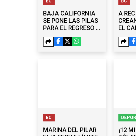
BC
BC
BAJA CALIFORNIA
A REC
SE PONE LAS PILAS
CREAN
PARA EL REGRESO A
EL C
CLASES
QUE U
CONC
AMBI
BC
DEPO
MARINA DEL PILAR
¡12 M