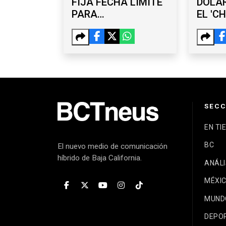
FIJA FECHA LÍMITE
DÓLAR
PARA
EL 'C
FUNCIONARIOS QUE
LOZA
BUSQUEN COMPETIR
DIEGO
EN 2027
GALA
SECC
EN TI
BC
El nuevo medio de comunicación
híbrido de Baja California.
ANÁLI
MÉXI
MUND
DEPO