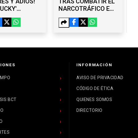
ES Y ADIÓS!
TRAS COMBATIR EL
HUCKY'
NARCOTRÁFICO EN
NO DEJA SAN
COLOMBIA; LANCE
 Y "HUYE" AL
HEGERLE ASUME
XY
COMO NUEVO
CÓNSUL DE EU
IONES
INFORMACIÓN
EMPO
AVISO DE PRIVACIDAD
CÓDIGO DE ÉTICA
SIS BCT
QUIENES SOMOS
CO
DIRECTORIO
O
RTES