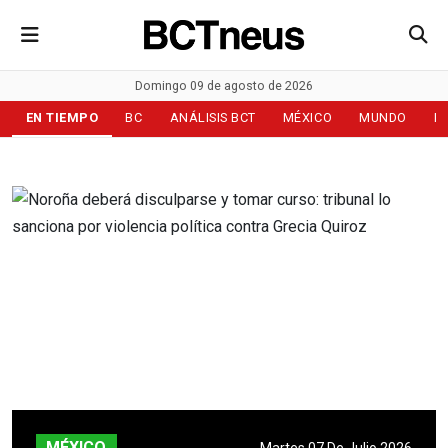
Domingo 09 de agosto de 2026
EN TIEMPO
BC
ANÁLISIS BCT
MÉXICO
MUNDO
D
MÉXICO
Martes 07 De Julio 2026