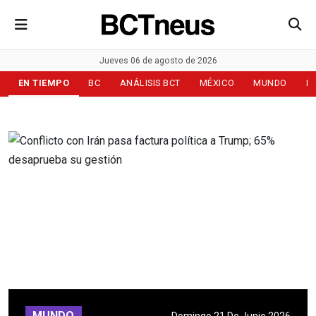
Jueves 06 de agosto de 2026
EN TIEMPO
BC
ANÁLISIS BCT
MÉXICO
MUNDO
D
MUNDO
Domingo 21 De Junio 2026