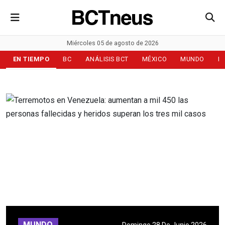
Miércoles 05 de agosto de 2026
EN TIEMPO
BC
ANÁLISIS BCT
MÉXICO
MUNDO
D
MUNDO
Domingo 28 De Junio 2026