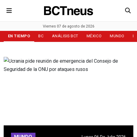
Viernes 07 de agosto de 2026
EN TIEMPO
BC
ANÁLISIS BCT
MÉXICO
MUNDO
D
MUNDO
Lunes 06 De Julio 2026