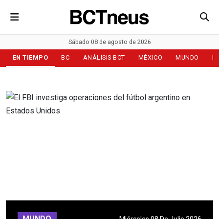
Sábado 08 de agosto de 2026
EN TIEMPO
BC
ANÁLISIS BCT
MÉXICO
MUNDO
D
MUNDO
Miércoles 08 De Julio 2026