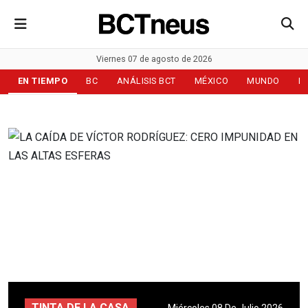
Viernes 07 de agosto de 2026
EN TIEMPO
BC
ANÁLISIS BCT
MÉXICO
MUNDO
D
TINTA DE LA CASA
Miércoles 08 De Julio 2026