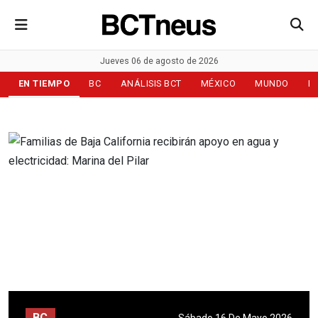
Jueves 06 de agosto de 2026
EN TIEMPO
BC
ANÁLISIS BCT
MÉXICO
MUNDO
D
BC
Sábado 16 De Mayo 2026