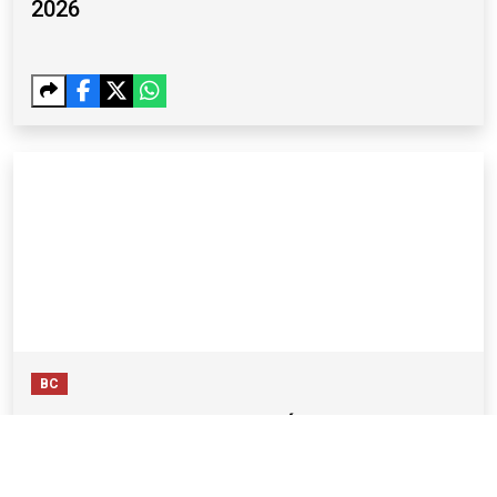
2026
BC
DENUNCIAN LA DETENCIÓN DEL
FUTBOLISTA VENEZOLANO HOMERO
CALDERÓN A MANOS DE ICE EN EE. UU.