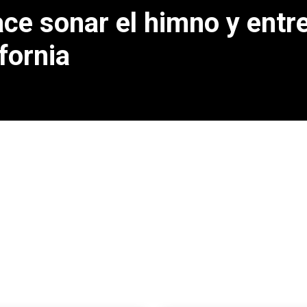
e sonar el himno y entre
fornia