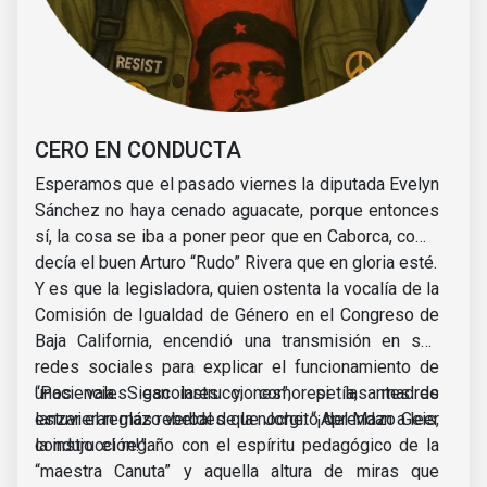
CERO EN CONDUCTA
Esperamos que el pasado viernes la diputada Evelyn
Sánchez no haya cenado aguacate, porque entonces
sí, la cosa se iba a poner peor que en Caborca, como
decía el buen Arturo “Rudo” Rivera que en gloria esté.
Y es que la legisladora, quien ostenta la vocalía de la
Comisión de Igualdad de Género en el Congreso de
Baja California, encendió una transmisión en sus
redes sociales para explicar el funcionamiento de
unos vales escolares y, como si las madres
“Paciencia. Sigan instrucciones”, repetía, antes de
estuvieran más rebeldes que Jorgito del Mazo Geis,
lanzar el reglazo verbal de la noche: “¡Aprendan a leer
condujo el regaño con el espíritu pedagógico de la
la instrucción!”.
“maestra Canuta” y aquella altura de miras que