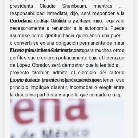
presidenta Claudia Sheinbaum, mientras su
responsabilidad inmediata, dijo, será responder a la
ciudadanía de Baja California y a nadie más.
Reconocer una deuda política no equivale
necesariamente a renunciar a la autonomía. Puede
asumirse como gratitud hacia quien abrió una puerta
o convertirse en una obligación permanente de mirar
hacia atrás antes de dar cada paso.
El reto para Julieta Ramírez, como para muchos otros
perfiles que crecieron políticamente bajo el liderazgo
de López Obrador, será demostrar que la lealtad a un
proyecto también admite el ejercicio del criterio
propio cuando las circunstancias lo exijan.
La verdadera prueba llegará cuando sostener ese
principio implique disentir, incomodar o elegir entre
la disciplina partidista y aquello que considere mejor
para Baja California.