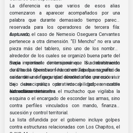
La diferencia es que varios de esos alias
comenzaron a aparecer acompañados por una
palabra que durante demasiado tiempo parecía
reservada para los operadores de tercera fila:
capturado.
A su vez, el caso de Nemesio Oseguera Cervantes
pertenece a otra dimensión. “El Mencho” no era una
pieza más del tablero, sino uno de los nombres
alrededor de los cuales se organizó buena parte del
mapa criminal contemporáneo. Su abatimiento
Sería importante dimensionar que la administración
durante el operativo federal en Tapalpa significó la
de Claudia Sheinbaum ha construido buena parte de
caída de una figura que durante años pareció vivir
su narrativa de seguridad alrededor de una sucesión
bajo una póliza de intocabilidad renovable
de detenciones, operativos y golpes contra
automáticamente.
estructuras criminales.
No solamente contra el muchacho que vigilaba la
esquina o el encargado de esconder las armas, sino
contra perfiles vinculados con mando, finanzas,
sucesión y control territorial.
La lista difundida por el gobierno incluye golpes
contra estructuras relacionadas con Los Chapitos, el