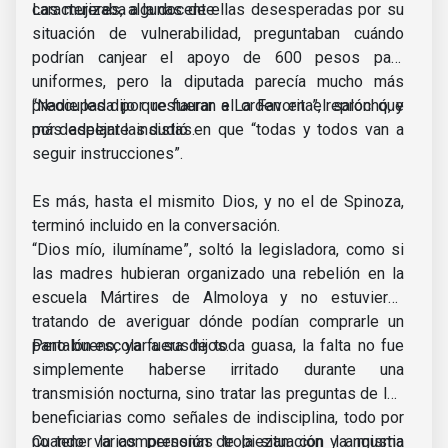
caracterizaba a la docente.
Las mujeres, algunas de ellas desesperadas por su
situación de vulnerabilidad, preguntaban cuándo
podrían canjear el apoyo de 600 pesos para
uniformes, pero la diputada parecía mucho más
preocupada por restaurar el orden en el salón que
“Nadie les dijo que fueran a La Favorita”, reprochó, y
por despejar las dudas.
más adelante insistió en que “todas y todos van a
seguir instrucciones”.
Es más, hasta el mismito Dios, y no el de Spinoza,
terminó incluido en la conversación.
“Dios mío, ilumíname”, soltó la legisladora, como si
las madres hubieran organizado una rebelión en la
escuela Mártires de Almoloya y no estuvieran
tratando de averiguar dónde podían comprarle un
pantalón escolar a sus hijos.
Pero bueno, ya fuera de toda guasa, la falta no fue
simplemente haberse irritado durante una
transmisión nocturna, sino tratar las preguntas de las
beneficiarias como señales de indisciplina, todo por
no tener la comprensión de la situación y angustia
Cuando varias personas tropiezan con la misma