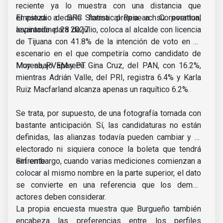
reciente ya lo muestra con una distancia que
empieza a darle forma propia a su eventual
El estudio de SRC Statistical Research Corporation,
aspiración para 2027.
levantado el 28 de julio, coloca al alcalde con licencia
de Tijuana con 41.8% de la intención de voto en un
escenario en el que competiría como candidato de
Morena, PVEM y PT.
Muy abajo aparece Gina Cruz, del PAN, con 16.2%,
mientras Adrián Valle, del PRI, registra 6.4% y Karla
Ruiz Macfarland alcanza apenas un raquítico 6.2%.
Se trata, por supuesto, de una fotografía tomada con
bastante anticipación. Sí, las candidaturas no están
definidas, las alianzas todavía pueden cambiar y el
electorado ni siquiera conoce la boleta que tendrá
enfrente.
Sin embargo, cuando varias mediciones comienzan a
colocar al mismo nombre en la parte superior, el dato
se convierte en una referencia que los demás
actores deben considerar.
La propia encuesta muestra que Burgueño también
encabeza las preferencias entre los perfiles