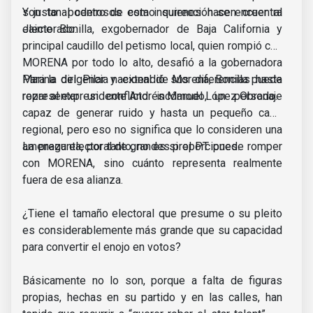
son tan poderosos como quienes hacen creer al
Y justo al centro de esta insurrección se encuentra
electorado.
Jaime Bonilla, exgobernador de Baja California y
principal caudillo del petismo local, quien rompió con
MORENA por todo lo alto, desafió a la gobernadora
Marina del Pilar y extendió sus diferencias hasta
Para la dirigencia nacional de Morena, Bonilla puede
rozar al expresidente Andrés Manuel López Obrado.
representar un conflicto incómodo, un personaje
capaz de generar ruido y hasta un pequeño caos
regional, pero eso no significa que lo consideren una
amenaza electoral de grandes proporciones.
La pregunta, por tanto, no es si el PT puede romper
con MORENA, sino cuánto representa realmente
fuera de esa alianza.
¿Tiene el tamaño electoral que presume o su pleito
es considerablemente más grande que su capacidad
para convertir el enojo en votos?
Básicamente no lo son, porque a falta de figuras
propias, hechas en su partido y en las calles, han