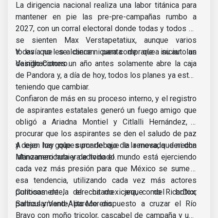
La dirigencia nacional realiza una labor titánica para
mantener en pie las pre-pre-campañas rumbo a
2027, con un corral electoral donde todas y todos ya
se sienten Max Verstapetatiux, aunque varios
todavía no les alcance ni para comprarle a su auto un
Y es que se dieron cuenta de que iniciar las
Vainillo Cotorro.
designaciones un año antes solamente abre la caja
de Pandora y, a día de hoy, todos los planes ya están
teniendo que cambiar.
Confiaron de más en su proceso interno, y el registro
de aspirantes estatales generó un fuego amigo que
obligó a Ariadna Montiel y Citlalli Hernández, a
procurar que los aspirantes se den el saludo de paz
y dejen los golpes por debajo de la mesa, que ni don
A eso hay que sumarle que la renovada derecha
Manzanero hubiera adivinado.
latinoamericana y de todo el mundo está ejerciendo
cada vez más presión para que México se sume a
esa tendencia, utilizando cada vez más actores
políticos de la derecha mexicana, como RicarDior
Curiosamente, el citado jeque del botox,
Salinas y Vand-Alito Moreno.
particularmente, parece dispuesto a cruzar el Río
Bravo con moño tricolor, cascabel de campaña y una