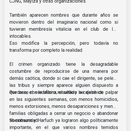
CJNG, Mayiza y otras organizaciones.
También aparecen nombres que durante años se
movieron dentro del imaginario nacional como si
tuvieran membresía vitalicia en el club de los
intocables.
Eso modifica la percepción, pero todavía no
transforma por completo la realidad.
El crimen organizado tiene la desagradable
costumbre de reproducirse de una manera por
demás caótica, donde si cae el dirigente, se pelean
las tribus y siempre aparece alguien dispuesto a
quedarse con la oficina, el sello y la caja chica.
Por eso, el verdadero resultado se debe de palpar
en las siguientes semanas, con menos homicidios,
menos extorsiones, menos desapariciones y menos
familias obligadas a cerrar un negocio o abandonar
su comunidad.
Sheinbaum y Harfuch ya lograron algo políticamente
importante, en el que varios nombres temidos