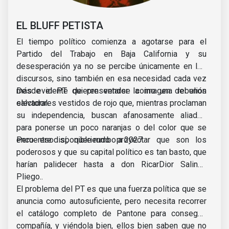
EL BLUFF PETISTA
El tiempo político comienza a agotarse para el
Partido del Trabajo en Baja California y su
desesperación ya no se percibe únicamente en los
discursos, sino también en esa necesidad cada vez
más evidente de presentarse como una rebelión
Desde el PT quieren vender la imagen de unos
electoral.
salvadores vestidos de rojo que, mientras proclaman
su independencia, buscan afanosamente aliados
para ponerse un poco naranjas o del color que se
encuentre disponible rumbo a 2027.
Pero eso sí, queriendo proyectar que son los
poderosos y que su capital político es tan basto, que
harían palidecer hasta a don RicarDior Salinas
Pliego..
El problema del PT es que una fuerza política que se
anuncia como autosuficiente, pero necesita recorrer
el catálogo completo de Pantone para conseguir
compañía, y viéndola bien, ellos bien saben que no