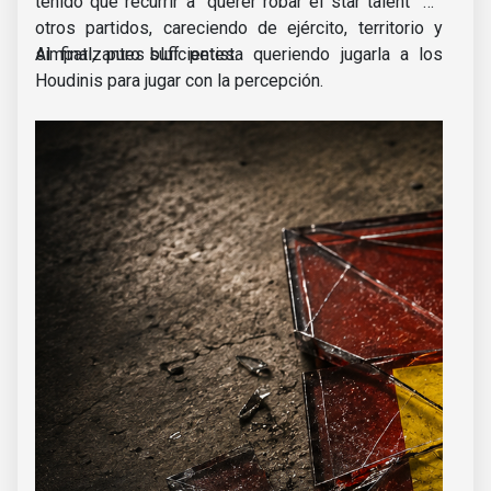
tenido que recurrir a “querer robar el star talent” de
otros partidos, careciendo de ejército, territorio y
simpatizantes suficientes.
Al final, puro bluf petista queriendo jugarla a los
Houdinis para jugar con la percepción.