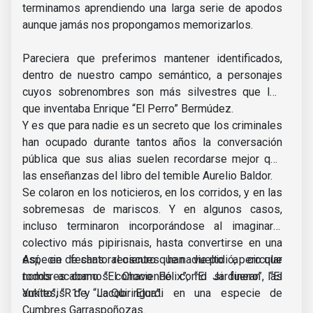
terminamos aprendiendo una larga serie de apodos
aunque jamás nos propongamos memorizarlos.
Pareciera que preferimos mantener identificados,
dentro de nuestro campo semántico, a personajes
cuyos sobrenombres son más silvestres que los
que inventaba Enrique “El Perro” Bermúdez.
Y es que para nadie es un secreto que los criminales
han ocupado durante tantos años la conversación
pública que sus alias suelen recordarse mejor que
las enseñanzas del libro del temible Aurelio Baldor.
Se colaron en los noticieros, en los corridos, y en las
sobremesas de mariscos. Y en algunos casos,
incluso terminaron incorporándose al imaginario
colectivo más pipirisnais, hasta convertirse en una
especie de santoral oscuro que nadie pidió, pero que
Así, en fechas recientes han vuelto a circular
todos acabamos conociendo como si fueran las
nombres como “El Chavo Félix”, “El Jardinero”, “El
antítesis de Jacob Elordi en una especie de
Yukito”, “R1” y “La Quiringua”.
Cumbres Garraspoñozas.