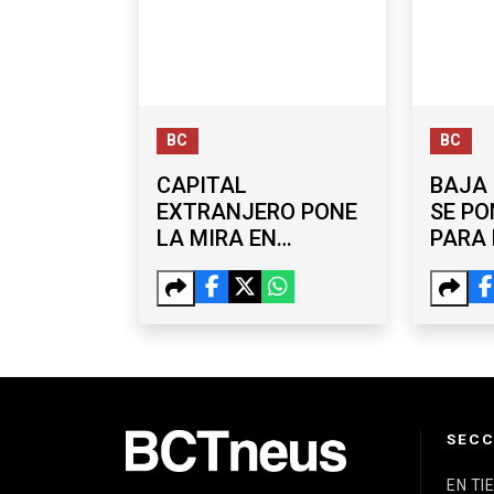
BC
BC
CAPITAL
BAJA 
EXTRANJERO PONE
SE PO
LA MIRA EN
PARA 
TIJUANA: 270.2 MDD
CLAS
EN EXPANSIÓN
INDUSTRIAL
SECC
EN TI