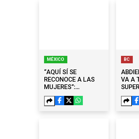
MÉXICO
BC
“AQUÍ SÍ SE
ABDIE
RECONOCE A LAS
VA A 
MUJERES”:
SUPE
SHEINBAUM
MEJO
DEFIENDE EL
TERC
LEGADO DE LA 4T