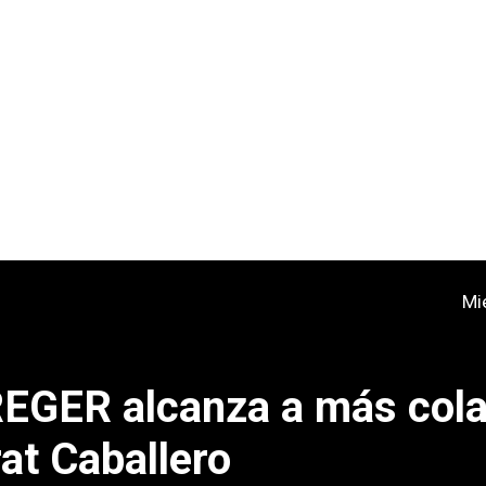
Mi
REGER alcanza a más col
at Caballero