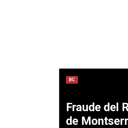
BC
Fraude del 
de Montserr