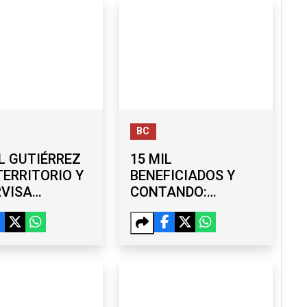
BC
L GUTIÉRREZ
15 MIL
TERRITORIO Y
BENEFICIADOS Y
RVISA
CONTANDO:
RAS EN LA
AVANZA ‘TIJUANA:
ERA ETAPA
CIUDAD LIMPIA’