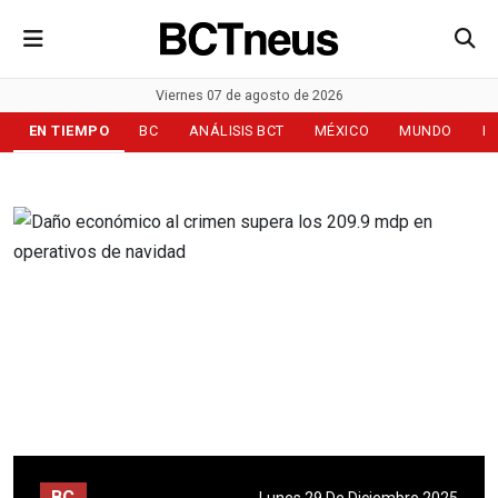
Viernes 07 de agosto de 2026
EN TIEMPO
BC
ANÁLISIS BCT
MÉXICO
MUNDO
D
BC
Lunes 29 De Diciembre 2025