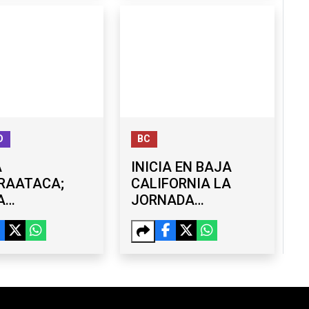
PILAR
O
BC
A
INICIA EN BAJA
RAATACA;
CALIFORNIA LA
A
JORNADA
TACIÓN DE
NACIONAL DE
S Y
REFORESTACIÓN
ONA A SEIS
2026
SAS DE EE.