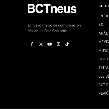
SECC
EN TI
BC
El nuevo medio de comunicación
híbrido de Baja California.
ANÁLI
MÉXI
MUND
DEPO
TINTA
LEGIS
BCT 
PERIÓ