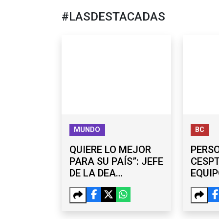
#LASDESTACADAS
MUNDO
BC
QUIERE LO MEJOR
PERS
PARA SU PAÍS”: JEFE
CESPT
DE LA DEA
EQUIP
RESPALDA LABOR
BOOST
DE OMAR GARCÍA
CARR
HARFUCH
REPOR