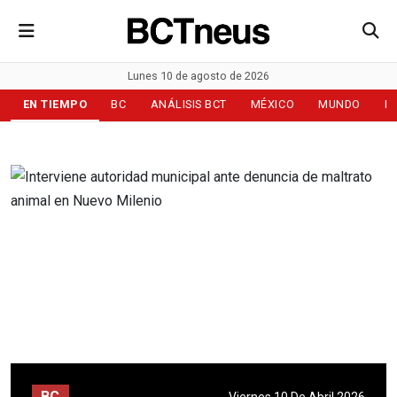
Lunes 10 de agosto de 2026
EN TIEMPO
BC
ANÁLISIS BCT
MÉXICO
MUNDO
D
BC
Viernes 10 De Abril 2026