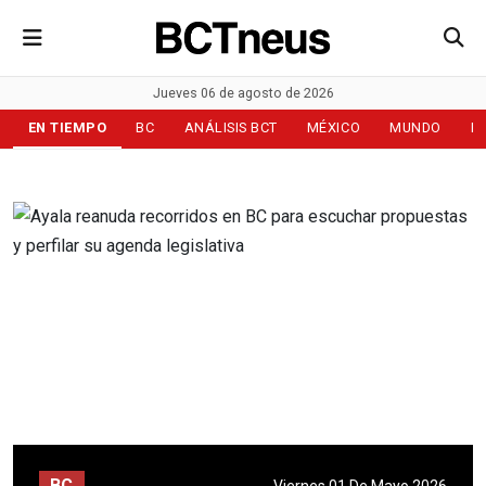
Jueves 06 de agosto de 2026
EN TIEMPO
BC
ANÁLISIS BCT
MÉXICO
MUNDO
D
BC
Viernes 01 De Mayo 2026