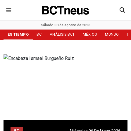
Sábado 08 de agosto de 2026
EN TIEMPO
BC
ANÁLISIS BCT
MÉXICO
MUNDO
D
BC
Miércoles 06 De Mayo 2026