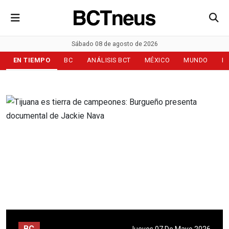
Sábado 08 de agosto de 2026
EN TIEMPO
BC
ANÁLISIS BCT
MÉXICO
MUNDO
D
BC
Jueves 07 De Mayo 2026