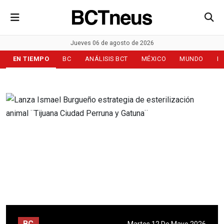
Jueves 06 de agosto de 2026
EN TIEMPO
BC
ANÁLISIS BCT
MÉXICO
MUNDO
D
BC
Martes 12 De Mayo 2026