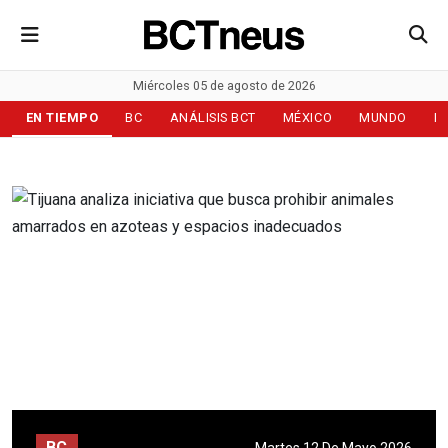
Miércoles 05 de agosto de 2026
EN TIEMPO
BC
ANÁLISIS BCT
MÉXICO
MUNDO
D
BC
Martes 12 De Mayo 2026