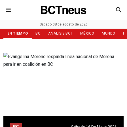
Sábado 08 de agosto de 2026
EN TIEMPO
BC
ANÁLISIS BCT
MÉXICO
MUNDO
D
BC
Sábado 16 De Mayo 2026