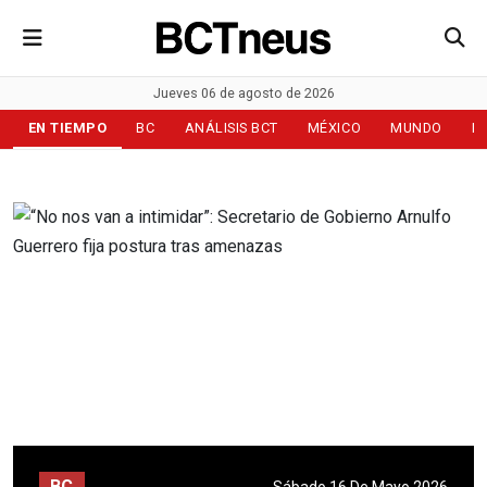
Jueves 06 de agosto de 2026
EN TIEMPO
BC
ANÁLISIS BCT
MÉXICO
MUNDO
D
BC
Sábado 16 De Mayo 2026