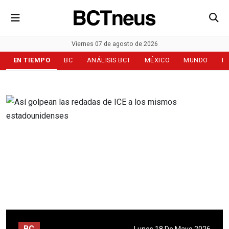
Viernes 07 de agosto de 2026
EN TIEMPO
BC
ANÁLISIS BCT
MÉXICO
MUNDO
D
BC
Lunes 18 De Mayo 2026