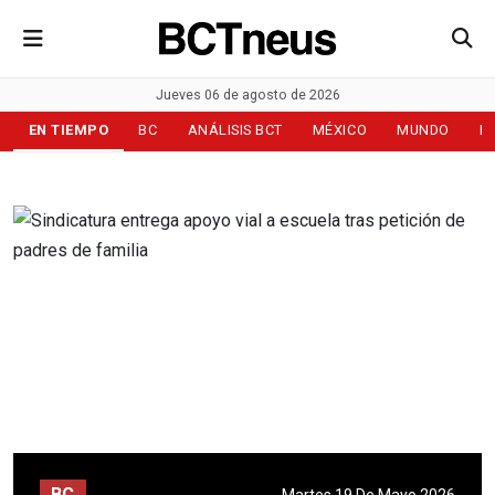
Jueves 06 de agosto de 2026
EN TIEMPO
BC
ANÁLISIS BCT
MÉXICO
MUNDO
D
BC
Martes 19 De Mayo 2026