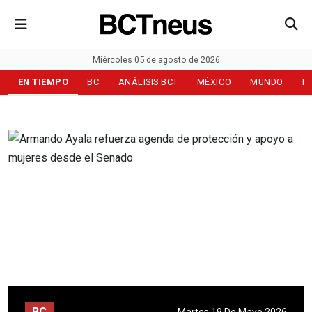
Miércoles 05 de agosto de 2026
EN TIEMPO
BC
ANÁLISIS BCT
MÉXICO
MUNDO
D
BC
Martes 19 De Mayo 2026