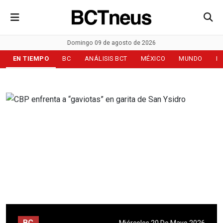
Domingo 09 de agosto de 2026
EN TIEMPO
BC
ANÁLISIS BCT
MÉXICO
MUNDO
D
BC
Miércoles 20 De Mayo 2026