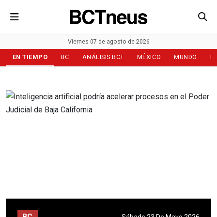
Viernes 07 de agosto de 2026
EN TIEMPO
BC
ANÁLISIS BCT
MÉXICO
MUNDO
D
BC
Sábado 23 De Mayo 2026