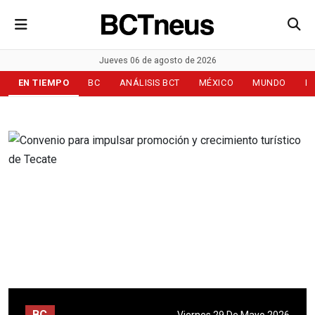
Jueves 06 de agosto de 2026
EN TIEMPO
BC
ANÁLISIS BCT
MÉXICO
MUNDO
D
BC
Viernes 29 De Mayo 2026