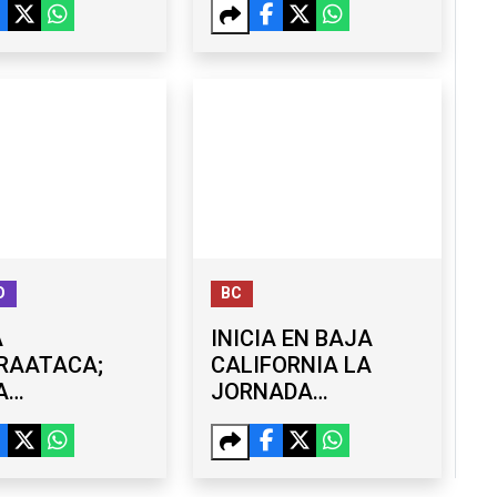
IZO TRAS
COMUNIDADES DE
TE DE FALLA
BC: MARINA DEL
PILAR
O
BC
A
INICIA EN BAJA
RAATACA;
CALIFORNIA LA
A
JORNADA
TACIÓN DE
NACIONAL DE
S Y
REFORESTACIÓN
ONA A SEIS
2026