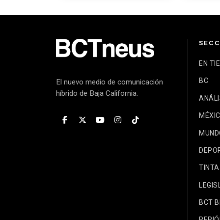
EDUCATIVOS
EMPRE
UU.
SECC
EN TI
BC
El nuevo medio de comunicación
híbrido de Baja California.
ANÁLI
MÉXI
MUND
DEPO
TINTA
LEGIS
BCT 
PERIÓ