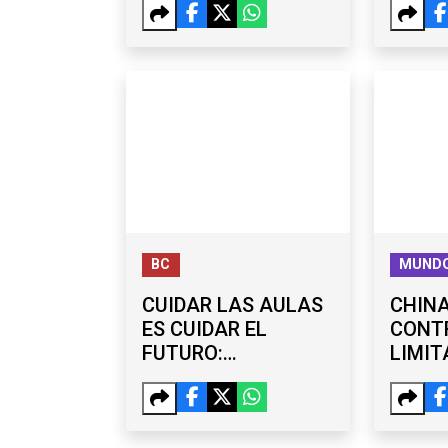
DE OMAR GARCÍA
CARR
HARFUCH
REPOR
BC
MUND
CUIDAR LAS AULAS
CHIN
ES CUIDAR EL
CONT
FUTURO:
LIMIT
PROPUESTA PARA
EXPOR
REFORZAR
DRONE
PLANTELES
SANCI