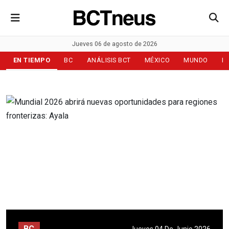
Jueves 06 de agosto de 2026
EN TIEMPO
BC
ANÁLISIS BCT
MÉXICO
MUNDO
D
BC
Jueves 04 De Junio 2026