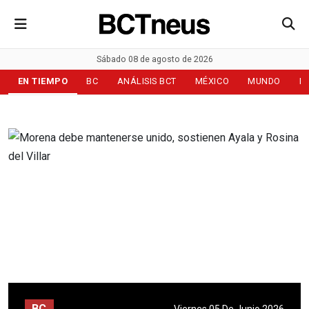
Sábado 08 de agosto de 2026
EN TIEMPO
BC
ANÁLISIS BCT
MÉXICO
MUNDO
D
BC
Viernes 05 De Junio 2026