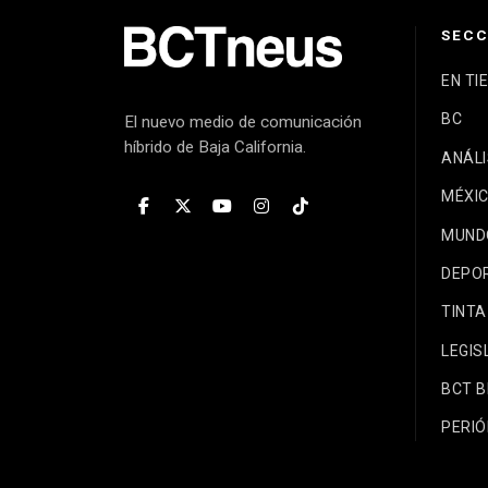
SECC
EN TI
BC
El nuevo medio de comunicación
híbrido de Baja California.
ANÁLI
MÉXI
MUND
DEPO
TINTA
LEGIS
BCT 
PERIÓ