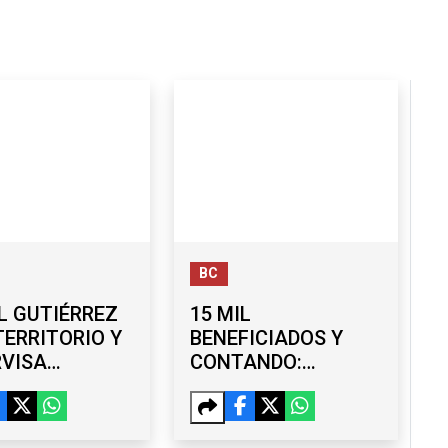
BC
L GUTIÉRREZ
15 MIL
TERRITORIO Y
BENEFICIADOS Y
RVISA
CONTANDO:
RAS EN LA
AVANZA ‘TIJUANA:
ERA ETAPA
CIUDAD LIMPIA’