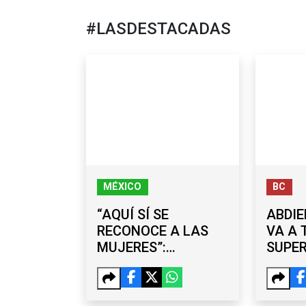
#LASDESTACADAS
MÉXICO
BC
“AQUÍ SÍ SE
ABDIE
RECONOCE A LAS
VA A 
MUJERES”:
SUPE
SHEINBAUM
MEJO
DEFIENDE EL
TERC
LEGADO DE LA 4T