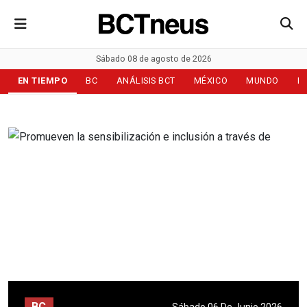
Sábado 08 de agosto de 2026
EN TIEMPO
BC
ANÁLISIS BCT
MÉXICO
MUNDO
D
BC
Sábado 06 De Junio 2026