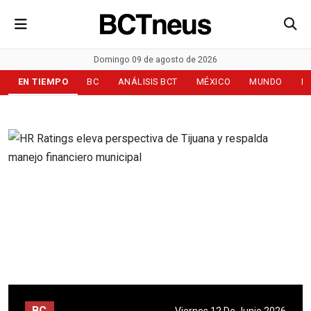
Domingo 09 de agosto de 2026
EN TIEMPO
BC
ANÁLISIS BCT
MÉXICO
MUNDO
D
BC
Viernes 12 De Junio 2026