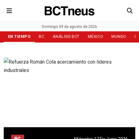
Domingo 09 de agosto de 2026
EN TIEMPO
BC
ANÁLISIS BCT
MÉXICO
MUNDO
D
BC
Miércoles 17 De Junio 2026