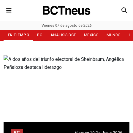
Viernes 07 de agosto de 2026
EN TIEMPO
BC
ANÁLISIS BCT
MÉXICO
MUNDO
D
BC
Viernes 19 De Junio 2026