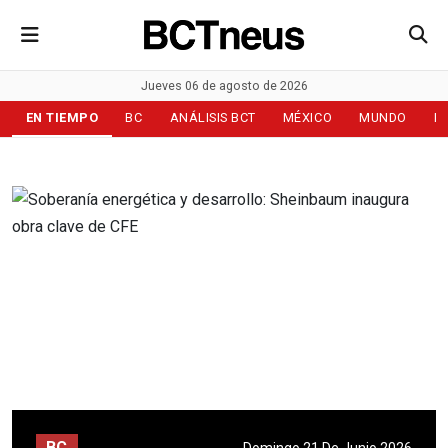
Jueves 06 de agosto de 2026
EN TIEMPO
BC
ANÁLISIS BCT
MÉXICO
MUNDO
D
BC
Domingo 21 De Junio 2026